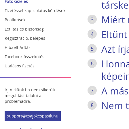
Fotókezelés
társk
Fizetéssel kapcsolatos kérdések
Miért 
3
Beállítások
Letiltás és biztonság
Eltűnt
4
Regisztráció, belépés
Azt ír
Hibaelhárítás
5
Facebook összekötés
Honnan
6
Utalásos fizetés
képei
A mási
Írj nekünk ha nem sikerült
7
megoldást találni a
problémádra.
Nem t
8
support@csajokespasik.hu