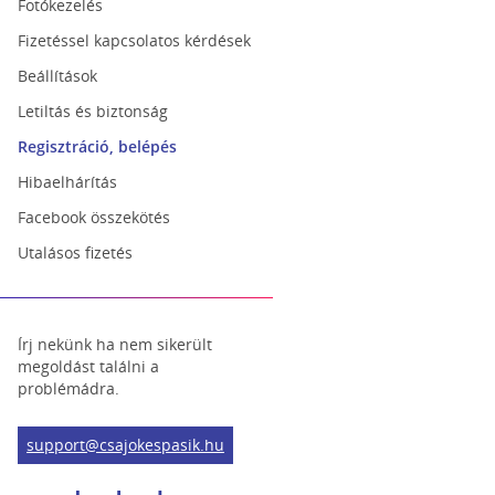
Fotókezelés
Fizetéssel kapcsolatos kérdések
Beállítások
Letiltás és biztonság
Regisztráció, belépés
Hibaelhárítás
Facebook összekötés
Utalásos fizetés
Írj nekünk ha nem sikerült
megoldást találni a
problémádra.
support@csajokespasik.hu