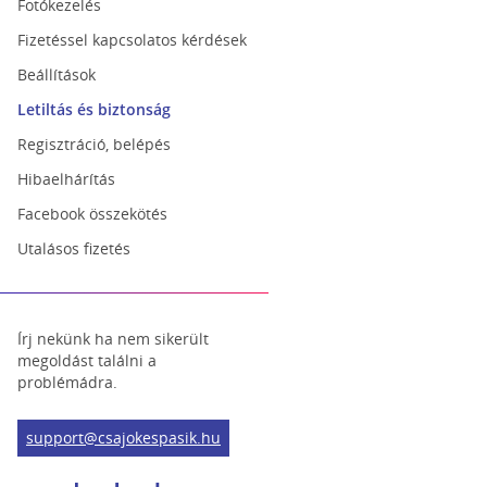
Fotókezelés
Fizetéssel kapcsolatos kérdések
Beállítások
Letiltás és biztonság
Regisztráció, belépés
Hibaelhárítás
Facebook összekötés
Utalásos fizetés
Írj nekünk ha nem sikerült
megoldást találni a
problémádra.
support@csajokespasik.hu