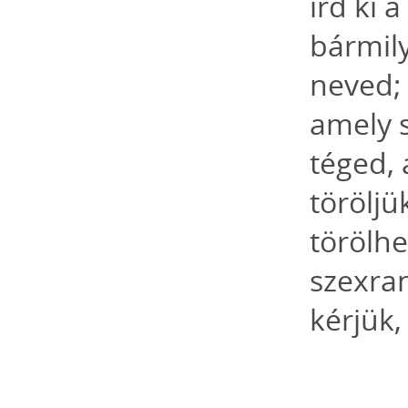
írd ki 
bármily
neved; 
amely 
téged, 
töröljü
törölhe
szexran
kérjük, 