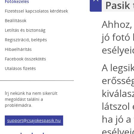
Fotókezelés
Pasik
Fizetéssel kapcsolatos kérdések
Beállítások
Ahhoz,
Letiltás és biztonság
jó fotó
Regisztráció, belépés
esélyei
Hibaelhárítás
Facebook összekötés
A legs
Utalásos fizetés
erősség
kiválas
Írj nekünk ha nem sikerült
megoldást találni a
látszol
problémádra.
ha jó 
support@csajokespasik.hu
esélyei