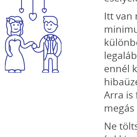
Itt van
minimum
különbe
legaláb
ennél 
hibaüze
Arra is
megás 
Ne tölt