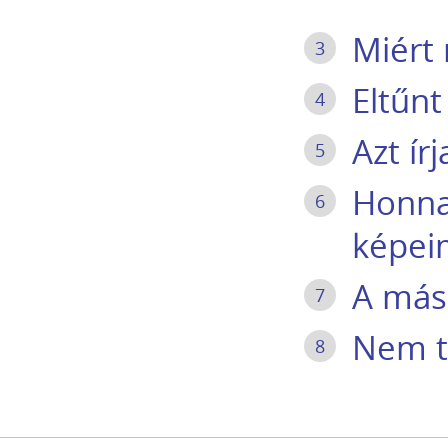
Miért 
3
Eltűnt
4
Azt ír
5
Honnan
6
képei
A mási
7
Nem t
8