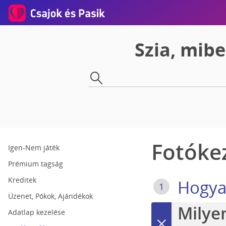
Szia, mib
Fotóke
Igen-Nem játék
Prémium tagság
Kreditek
Hogya
1
Üzenet, Pókok, Ajándékok
Milyen
2
Adatlap kezelése