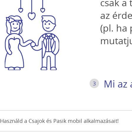
csak a 
az érde
(pl. ha
mutatju
Mi az 
3
Használd a Csajok és Pasik mobil alkalmazásait!