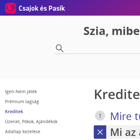
Szia, mib
Kredit
Igen-Nem játék
Prémium tagság
Kreditek
Mire t
1
Üzenet, Pókok, Ajándékok
Mi az 
2
Adatlap kezelése