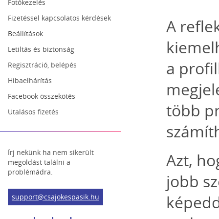
Fotókezelés
Fizetéssel kapcsolatos kérdések
A refl
Beállítások
kiemelh
Letiltás és biztonság
a profi
Regisztráció, belépés
Hibaelhárítás
megjele
Facebook összekötés
több pr
Utalásos fizetés
számíth
Írj nekünk ha nem sikerült
Azt, ho
megoldást találni a
problémádra.
jobb sz
képedde
support@csajokespasik.hu